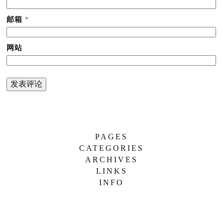
邮箱
*
网站
PAGES
CATEGORIES
简 介
ARCHIVES
哼唱
LINKS
2026 年 6 月
忧伤
INFO
便携软件站
2025 年 5 月
歌曲
荷叶荷花香
2024 年 4 月
舒缓
2023 年 3 月