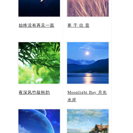
始终没有再见一面
寒 于 往 昔
夜深风竹敲秋韵
Moonlight Bay 月光
水岸