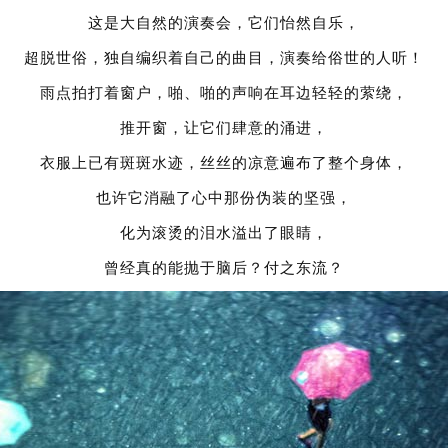
这是大自然的演奏会，它们怡然自乐，
超脱世俗，独自编织着自己的曲目，演奏给俗世的人听！
雨点拍打着窗户，啪、啪的声响在耳边轻轻的萦绕，
推开窗，让它们肆意的涌进，
衣服上已有斑斑水迹，丝丝的凉意遍布了整个身体，
也许它消融了心中那份伪装的坚强，
化为滚烫的泪水溢出了眼睛，
曾经真的能抛于脑后？付之东流？